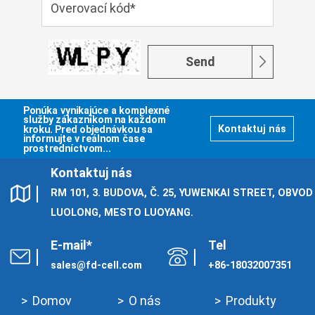
Send
Ponúka vynikajúce a komplexné
služby zákazníkom na každom
kroku. Pred objednávkou sa
Kontaktuj nás
informujte v reálnom čase
prostredníctvom...
Kontaktuj nás
RM 101, 3. BUDOVA, Č. 25, YUWENKAI STREET, OBVOD
LUOLONG, MESTO LUOYANG.
E-mail*
Tel
sales@fd-cell.com
+86-18032007351
Domov
O nás
Produkty