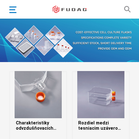
English
Español
Português
Portugiesisch
Français
日本語
Български
한국어
Türkçe
Nederlands
English
Charakteristiky
Rozdiel medzi
Eesti
Suomi
odvzdušňovacích
tesniacim uzáverom
uzáverov baniek na
a priedušným
বাঙ্গালি
kultiváciu buniek
uzáverom fliaš na