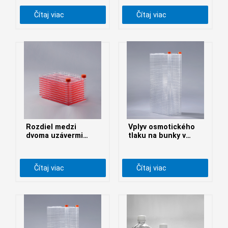
kultiváciu buniek
беларуская
Čítaj viac
Čítaj viac
Ελληνικά
Kreyòl ayisyen
עִברִית
हिन्दी
Magyar
íslenskur
Gaeilge
Rozdiel medzi
Vplyv osmotického
italiano
dvoma uzávermi
tlaku na bunky v
bunkovej továrne
bunkových
Hrvatski
továrňach
Latinus
Čítaj viac
Čítaj viac
latviski
Melayu
Malti