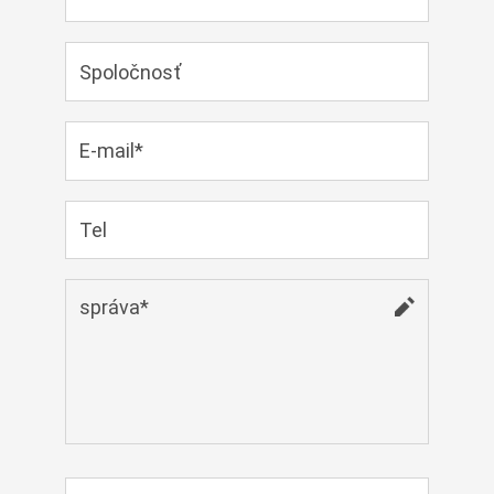
Cymraeg
Zulu
Tiếng Việt
bosanski
Deutsch
eesti keel
ไทย