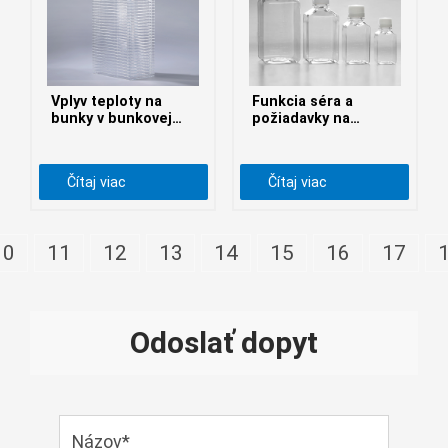
Монгол
မြန်မာ
فارسی
Vplyv teploty na
Funkcia séra a
Polski
عربي
bunky v bunkovej
požiadavky na
továrni
fľaštičku s médiom
Română
Čítaj viac
Čítaj viac
русский
slovenský
10
11
12
13
14
15
16
17
Slovenščina
Afrikaans
svenska
Odoslať dopyt
dansk
український
o'zbek