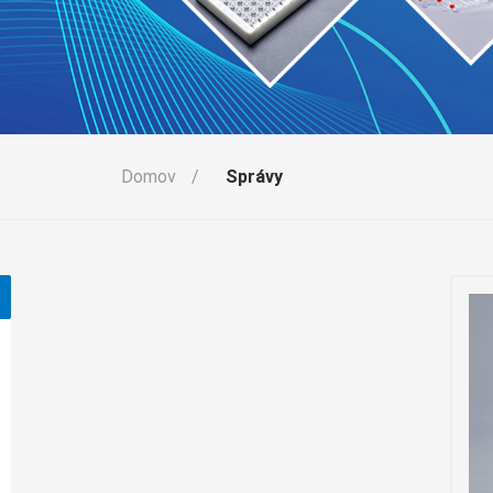
Domov
/
Správy
ky