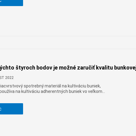
c
Монгол
မြန်မာ
فارسی
Polski
عربي
Română
русский
slovenský
ýchto štyroch bodov je možné zaručiť kvalitu bunkove
Slovenščina
CST 2022
Afrikaans
iacvrstvový spotrebný materiál na kultiváciu buniek,
používa na kultiváciu adherentných buniek vo veľkom
svenska
otrebného materiálu priamo ovplyvňuje stav rastu
rolovať ich kvalitu?
dansk
c
український
o'zbek