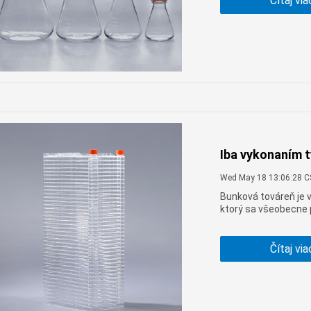
Čítaj via
Iba vykonaním t
Wed May 18 13:06:28 
Bunková továreň je v
ktorý sa všeobecne 
meradle. Kvalita sp
buniek, ako teda kont
Čítaj via