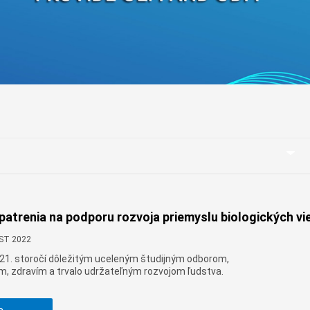
беларуская
Ελληνικά
Kreyòl ayisyen
עִברִית
हिन्दी
Magyar
íslenskur
Gaeilge
italiano
Hrvatski
atrenia na podporu rozvoja priemyslu biologických vi
Latinus
CST 2022
latviski
v 21. storočí dôležitým uceleným študijným odborom,
Melayu
tím, zdravím a trvalo udržateľným rozvojom ľudstva.
Malti