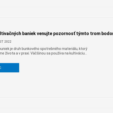
Cymraeg
Zulu
Tiếng Việt
bosanski
ultivačných baniek venujte pozornosť týmto trom bod
Deutsch
CST 2022
eesti keel
buniek je druh bunkového spotrebného materiálu, ktorý
ไทย
e života a v praxi. Väčšinou sa používa na kultiváciu
. Počas používania je predpokladom hladkého priebehu
 prevádzková metóda. Pri používaní tohto
u dbajte na nasledovné: Koľko je hodín:
c