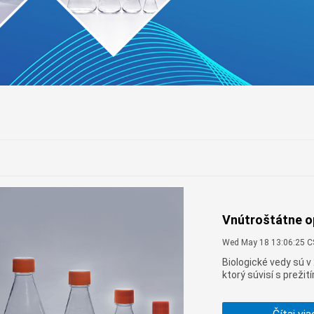
Vnútroštátne op
Wed May 18 13:06:25 
Biologické vedy sú 
ktorý súvisí s preži