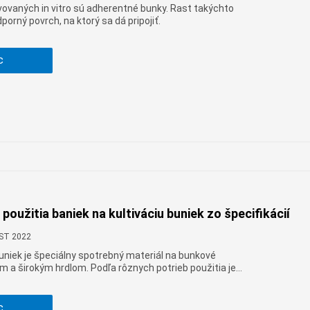
vovaných in vitro sú adherentné bunky. Rast takýchto
orný povrch, na ktorý sa dá pripojiť.
c
 použitia baniek na kultiváciu buniek zo špecifikácií
CST 2022
buniek je špeciálny spotrebný materiál na bunkové
m a širokým hrdlom. Podľa rôznych potrieb použitia je
eriál rozdelený na 25 cm2, 75 cm2, 175 cm2, 225 cm2
ie, aby vyhovoval rôznym potrebám experimentátorov.
c