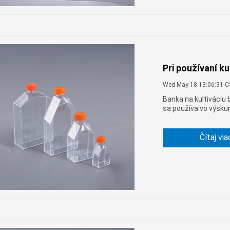
Pri používaní k
Wed May 18 13:06:31 
Banka na kultiváciu 
sa používa vo výskum
adherentných buniek
experimentu správna
spotrebného materiál
Čítaj via