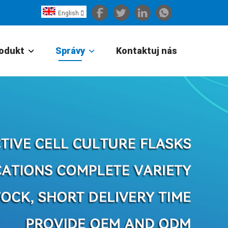
English

Español
Português
odukt
Správy
Kontaktuj nás
Portugiesisch
Français
日本語
Български
한국어
Türkçe
Nederlands
English
Eesti
Suomi
বাঙ্গালি