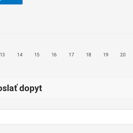
13
14
15
16
17
18
19
20
slať dopyt