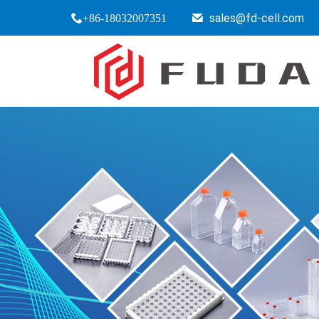
sales@fd-cell.com
+86-18032007351