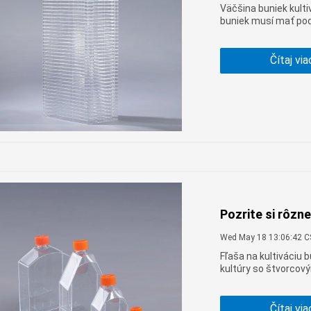
Väčšina buniek kulti
buniek musí mať podp
Čítaj via
Pozrite si rôzne
Wed May 18 13:06:42 
Fľaša na kultiváciu 
kultúry so štvorcový
tento spotrebný mat
a ďalšie špecifikác
Čítaj via