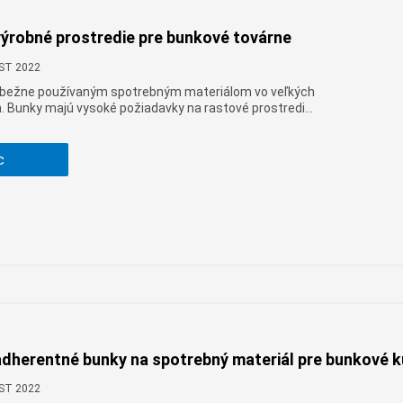
výrobné prostredie pre bunkové továrne
CST 2022
 bežne používaným spotrebným materiálom vo veľkých
. Bunky majú vysoké požiadavky na rastové prostredie
ú teplotu, osmotický tlak, plynnú fázu a hodnotu pH.
c
dherentné bunky na spotrebný materiál pre bunkové k
CST 2022