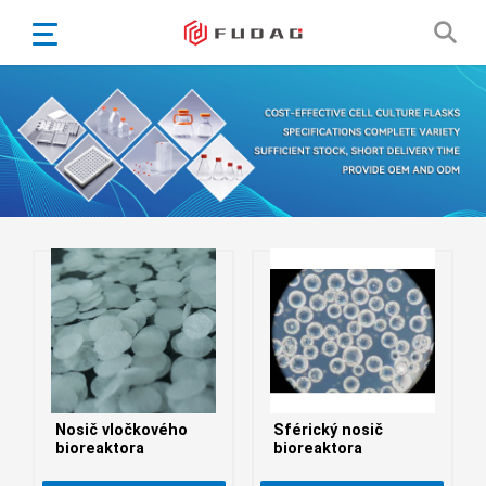
English
Español
Português
Portugiesisch
Français
日本語
Български
한국어
Türkçe
Nederlands
English
Nosič vločkového
Sférický nosič
Eesti
Suomi
bioreaktora
bioreaktora
বাঙ্গালি