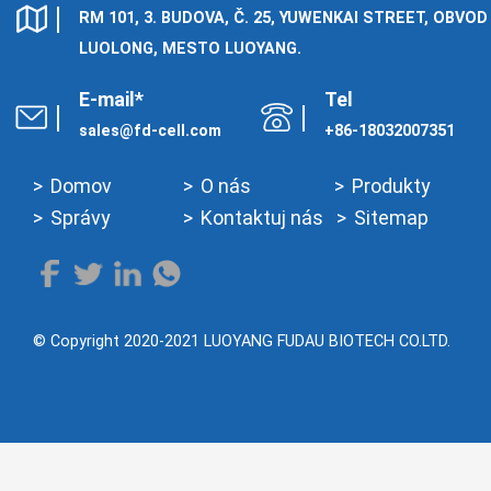
Cymraeg
RM 101, 3. BUDOVA, Č. 25, YUWENKAI STREET, OBVOD
Zulu
LUOLONG, MESTO LUOYANG.
Tiếng Việt
E-mail*
Tel
bosanski
sales@fd-cell.com
+86-18032007351
Deutsch
Domov
O nás
Produkty
eesti keel
Správy
Kontaktuj nás
Sitemap
ไทย
© Copyright 2020-2021 LUOYANG FUDAU BIOTECH CO.LTD.
Kontaktuj
Domov