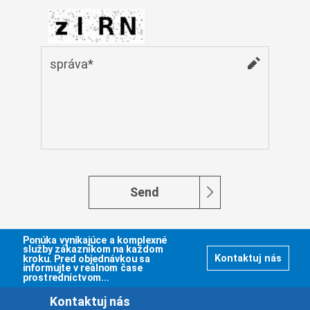
Монгол
မြန်မာ
فارسی
Polski
عربي
Română
русский
slovenský
Slovenščina
Send
Afrikaans
svenska
Ponúka vynikajúce a komplexné
dansk
služby zákazníkom na každom
kroku. Pred objednávkou sa
Kontaktuj nás
informujte v reálnom čase
український
prostredníctvom...
o'zbek
Kontaktuj nás