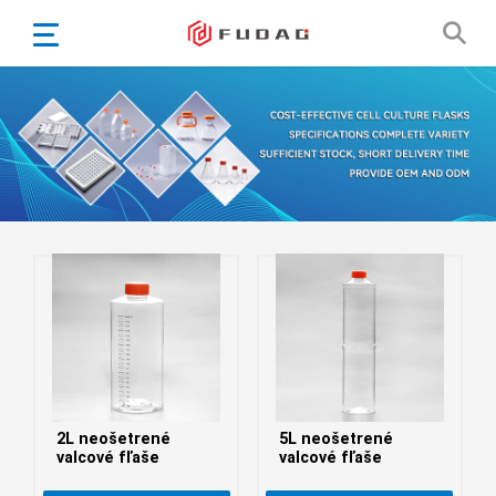
English
Español
Português
Portugiesisch
Français
日本語
Български
한국어
Türkçe
Nederlands
English
2L neošetrené
5L neošetrené
Eesti
Suomi
valcové fľaše
valcové fľaše
বাঙ্গালি