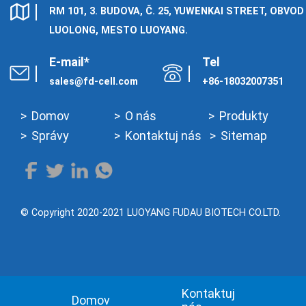
Cymraeg
RM 101, 3. BUDOVA, Č. 25, YUWENKAI STREET, OBVOD
Zulu
LUOLONG, MESTO LUOYANG.
Tiếng Việt
E-mail*
Tel
bosanski
sales@fd-cell.com
+86-18032007351
Deutsch
Domov
O nás
Produkty
eesti keel
Správy
Kontaktuj nás
Sitemap
ไทย
© Copyright 2020-2021 LUOYANG FUDAU BIOTECH CO.LTD.
Kontaktuj
Domov