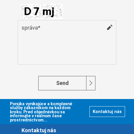
Монгол
မြန်မာ
فارسی
Polski
عربي
Română
русский
slovenský
Slovenščina
Send
Afrikaans
svenska
Ponúka vynikajúce a komplexné
dansk
služby zákazníkom na každom
kroku. Pred objednávkou sa
Kontaktuj nás
informujte v reálnom čase
український
prostredníctvom...
o'zbek
Kontaktuj nás