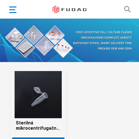
English
Español
Português
Portugiesisch
Français
日本語
Български
한국어
Türkçe
Nederlands
English
Sterilná
Eesti
Suomi
mikrocentrifugačná
skúmavka
বাঙ্গালি