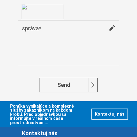
Монгол
မြန်မာ
فارسی
Polski
عربي
Română
русский
slovenský
Slovenščina
Send
Afrikaans
svenska
Ponúka vynikajúce a komplexné
dansk
služby zákazníkom na každom
kroku. Pred objednávkou sa
Kontaktuj nás
informujte v reálnom čase
український
prostredníctvom...
o'zbek
Kontaktuj nás