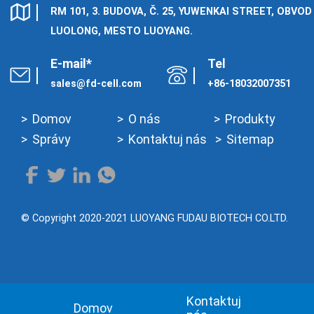
Cymraeg
RM 101, 3. BUDOVA, Č. 25, YUWENKAI STREET, OBVOD
Zulu
LUOLONG, MESTO LUOYANG.
Tiếng Việt
E-mail*
Tel
bosanski
sales@fd-cell.com
+86-18032007351
Deutsch
Domov
O nás
Produkty
eesti keel
Správy
Kontaktuj nás
Sitemap
ไทย
© Copyright 2020-2021 LUOYANG FUDAU BIOTECH CO.LTD.
Kontaktuj
Domov