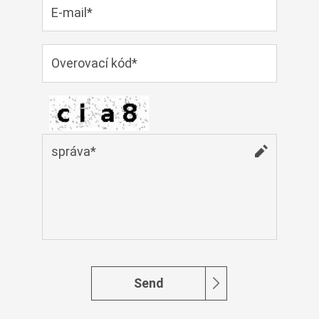
Cymraeg
Zulu
Tiếng Việt
bosanski
Deutsch
eesti keel
ไทย
Send