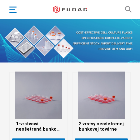
English
Español
Português
Portugiesisch
Français
日本語
Български
한국어
Türkçe
Nederlands
English
1-vrstvová
2 vrstvy neošetrenej
Eesti
Suomi
neošetrená bunková
bunkovej továrne
továreň
বাঙ্গালি