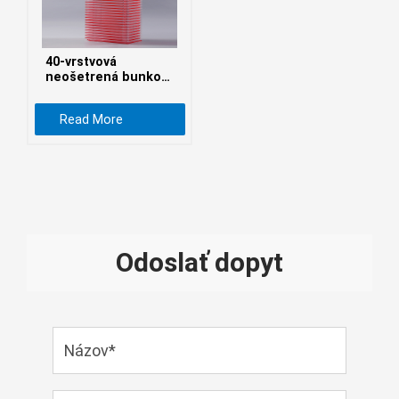
Монгол
မြန်မာ
40-vrstvová
فارسی
neošetrená bunková
továreň
Polski
عربي
Read More
Română
русский
slovenský
Slovenščina
Odoslať dopyt
Afrikaans
svenska
dansk
український
o'zbek