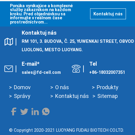
Ponúka vynikajúce a komplexné
služby zákazníkom na každom
kroku. Pred objednávkou sa
Kontaktuj nás
informujte v reálnom čase
prostredníctvom...
Kontaktuj nás
RM 101, 3. BUDOVA, Č. 25, YUWENKAI STREET, OBVOD
LUOLONG, MESTO LUOYANG.
E-mail*
Tel
sales@fd-cell.com
+86-18032007351
Domov
O nás
Produkty
Správy
Kontaktuj nás
Sitemap
© Copyright 2020-2021 LUOYANG FUDAU BIOTECH CO.LTD.