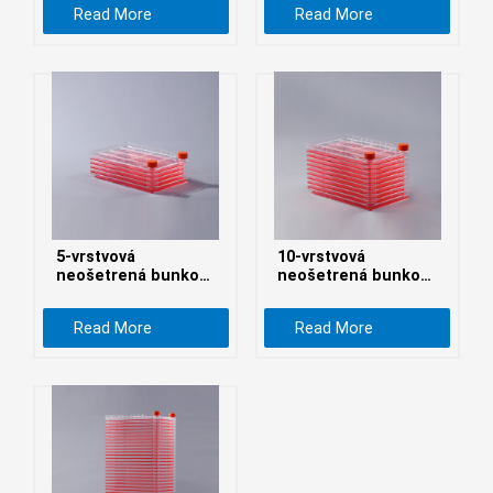
Read More
Read More
беларуская
Ελληνικά
Kreyòl ayisyen
עִברִית
हिन्दी
Magyar
íslenskur
Gaeilge
5-vrstvová
10-vrstvová
neošetrená bunková
neošetrená bunková
italiano
továreň
továreň
Hrvatski
Read More
Read More
Latinus
latviski
Melayu
Malti