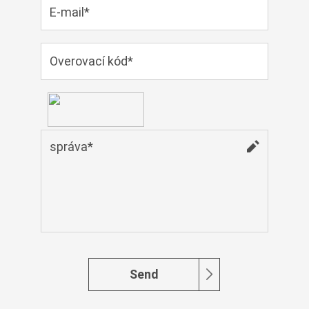
Cymraeg
Zulu
Tiếng Việt
bosanski
Deutsch
eesti keel
ไทย
Send