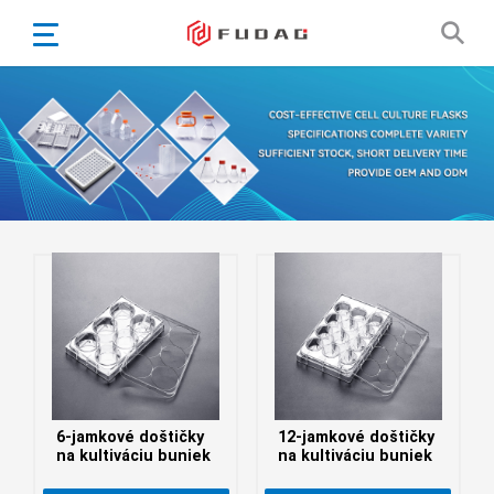
English
Español
Português
Portugiesisch
Français
日本語
Български
한국어
Türkçe
Nederlands
English
6-jamkové doštičky
12-jamkové doštičky
Eesti
Suomi
na kultiváciu buniek
na kultiváciu buniek
বাঙ্গালি