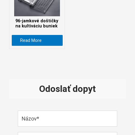
Монгол
မြန်မာ
96-jamkové doštičky
فارسی
na kultiváciu buniek
Polski
عربي
Read More
Română
русский
slovenský
Slovenščina
Odoslať dopyt
Afrikaans
svenska
dansk
український
o'zbek