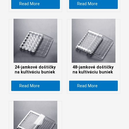
Read More
Read More
беларуская
Ελληνικά
Kreyòl ayisyen
עִברִית
हिन्दी
Magyar
íslenskur
Gaeilge
24-jamkové doštičky
48-jamkové doštičky
na kultiváciu buniek
na kultiváciu buniek
italiano
Hrvatski
Read More
Read More
Latinus
latviski
Melayu
Malti