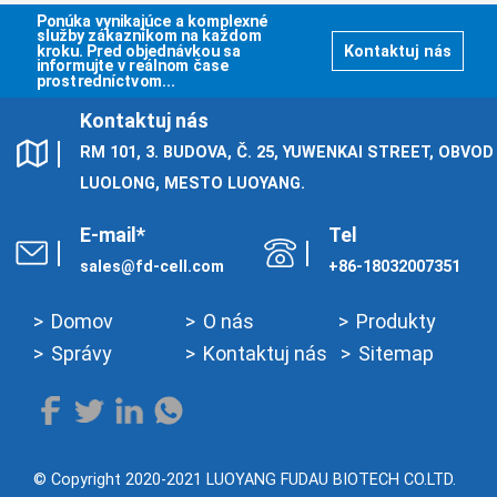
Ponúka vynikajúce a komplexné
služby zákazníkom na každom
kroku. Pred objednávkou sa
Kontaktuj nás
informujte v reálnom čase
prostredníctvom...
Kontaktuj nás
RM 101, 3. BUDOVA, Č. 25, YUWENKAI STREET, OBVOD
LUOLONG, MESTO LUOYANG.
E-mail*
Tel
sales@fd-cell.com
+86-18032007351
Domov
O nás
Produkty
Správy
Kontaktuj nás
Sitemap
© Copyright 2020-2021 LUOYANG FUDAU BIOTECH CO.LTD.