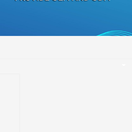
беларуская
Ελληνικά
Kreyòl ayisyen
עִברִית
हिन्दी
Magyar
íslenskur
Gaeilge
italiano
Hrvatski
Latinus
latviski
Melayu
Malti