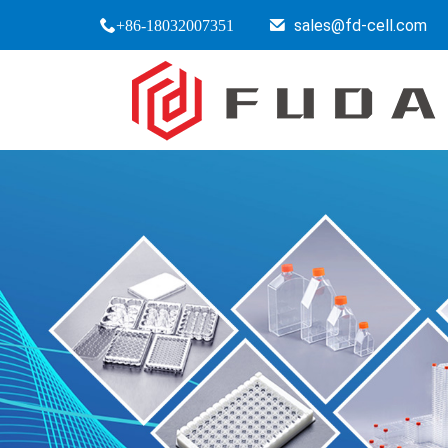
sales@fd-cell.com
+86-18032007351