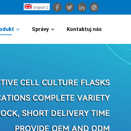
English

Español
Português
odukt
Správy
Kontaktuj nás
Portugiesisch
Français
日本語
Български
한국어
Türkçe
Nederlands
English
Eesti
Suomi
বাঙ্গালি