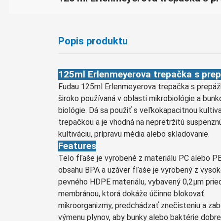
Popis produktu
125ml Erlenmeyerova trepačka s pre
Fudau 125ml Erlenmeyerova trepačka s prepáž
široko používaná v oblasti mikrobiológie a bunk
biológie. Dá sa použiť s veľkokapacitnou kulti
trepačkou a je vhodná na nepretržitú suspenzn
kultiváciu, prípravu média alebo skladovanie.
Features
Telo fľaše je vyrobené z materiálu PC alebo 
obsahu BPA a uzáver fľaše je vyrobený z vyso
pevného HDPE materiálu, vybavený 0,2μm prie
membránou, ktorá dokáže účinne blokovať
mikroorganizmy, predchádzať znečisteniu a za
výmenu plynov, aby bunky alebo baktérie dobre r