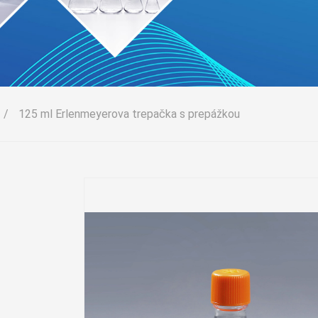
/
125 ml Erlenmeyerova trepačka s prepážkou
rove
é
ový
é
ifugačná
ie