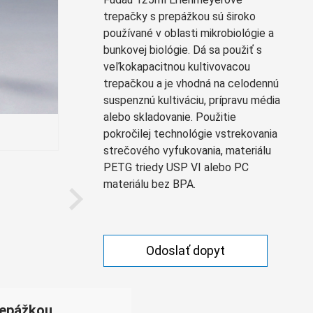
Монгол
trepačky s prepážkou sú široko
မြန်မာ
používané v oblasti mikrobiológie a
bunkovej biológie. Dá sa použiť s
فارسی
veľkokapacitnou kultivovacou
Polski
عربي
trepačkou a je vhodná na celodennú
suspenznú kultiváciu, prípravu média
Română
alebo skladovanie. Použitie
русский
pokročilej technológie vstrekovania
slovenský
strečového vyfukovania, materiálu
PETG triedy USP VI alebo PC
Slovenščina
materiálu bez BPA.
Afrikaans
svenska
dansk
Odoslať dopyt
український
o'zbek
repážkou