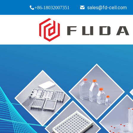
sales@fd-cell.com
+86-18032007351