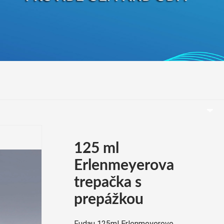
беларуская
Ελληνικά
Kreyòl ayisyen
עִברִית
हिन्दी
Magyar
íslenskur
Gaeilge
italiano
Hrvatski
125 ml
Latinus
Erlenmeyerova
latviski
trepačka s
Melayu
prepážkou
Malti
Fudau 125ml Erlenmeyerove