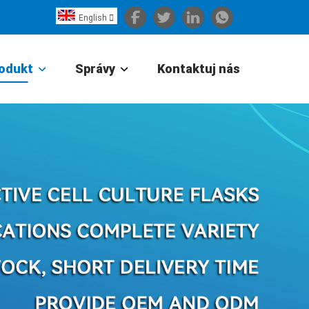
English

Español
Português
odukt
Správy
Kontaktuj nás
Portugiesisch
Français
日本語
Български
한국어
Türkçe
Nederlands
English
Eesti
Suomi
বাঙ্গালি