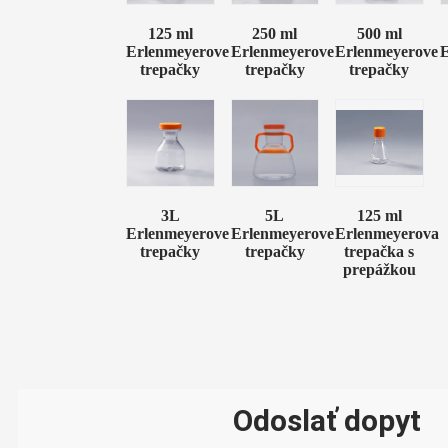
125 ml
250 ml
500 ml
Erlenmeyerove
Erlenmeyerove
Erlenmeyerove
E
trepačky
trepačky
trepačky
3L
5L
125 ml
Erlenmeyerove
Erlenmeyerove
Erlenmeyerova
trepačky
trepačky
trepačka s
prepážkou
Odoslať dopyt