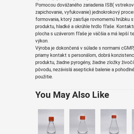
Pomocou dovážaného zariadenia ISB( vstrekova
zapichovanie, vyfukovanie) jednokrokový proce
formovania, ktorý zaisťuje rovnomernú hrúbku 
produktu, hladké a okrúhle hrdlo fľaše. Kontakt
plocha s uzáverom fľaše je väčšia a má lepší te
výkon.
Výroba je dokončená v súlade s normami cGMP,
priamy kontakt s personálom, dobrá konzistenc
produktu, žiadne pyrogény, žiadne zložky živoč
pôvodu, nezávislá aseptické balenie a pohodln
použitie.
You May Also Like