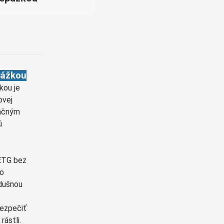
Cymraeg
Zulu
Tiếng Việt
bosanski
Deutsch
pážkou
eesti keel
kou je
ovej
ไทย
vačným
ú
PETG bez
ko
dušnou
bezpečiť
ástli.