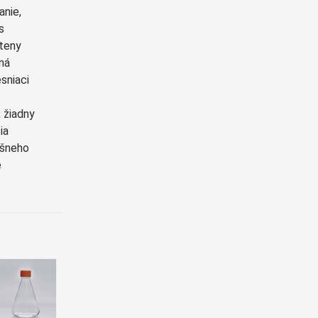
nie,
s
steny
ná
sniaci
 žiadny
ia
íšneho
é