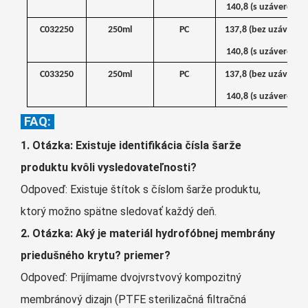
140,8 (s uzáverom)
C032250
250ml
PC
137,8 (bez uzáveru)
140,8 (s uzáverom)
C033250
250ml
PC
137,8 (bez uzáveru)
140,8 (s uzáverom)
FAQ:
1. Otázka: Existuje identifikácia čísla šarže
produktu kvôli vysledovateľnosti?
Odpoveď: Existuje štítok s číslom šarže produktu,
ktorý možno spätne sledovať každý deň.
2. Otázka: Aký je materiál hydrofóbnej membrány
priedušného krytu? priemer?
Odpoveď: Prijímame dvojvrstvový kompozitný
membránový dizajn (PTFE sterilizačná filtračná