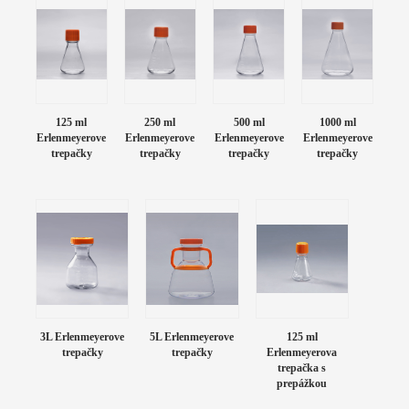
125 ml
250 ml
500 ml
1000 ml
Erlenmeyerove
Erlenmeyerove
Erlenmeyerove
Erlenmeyerove
trepačky
trepačky
trepačky
trepačky
3L Erlenmeyerove
5L Erlenmeyerove
125 ml
trepačky
trepačky
Erlenmeyerova
trepačka s
prepážkou