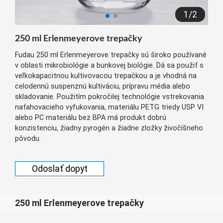
беларуская
1
/
2
Ελληνικά
250 ml Erlenmeyerove trepačky
Kreyòl ayisyen
Fudau 250 ml Erlenmeyerove trepačky sú široko používané
עִברִית
हिन्दी
v oblasti mikrobiológie a bunkovej biológie. Dá sa použiť s
veľkokapacitnou kultivovacou trepačkou a je vhodná na
Magyar
celodennú suspenznú kultiváciu, prípravu média alebo
íslenskur
skladovanie. Použitím pokročilej technológie vstrekovania
naťahovacieho vyfukovania, materiálu PETG triedy USP VI
Gaeilge
alebo PC materiálu bez BPA má produkt dobrú
konzistenciu, žiadny pyrogén a žiadne zložky živočíšneho
italiano
pôvodu.
Hrvatski
Latinus
Odoslať dopyt
latviski
Melayu
250 ml Erlenmeyerove trepačky
Malti