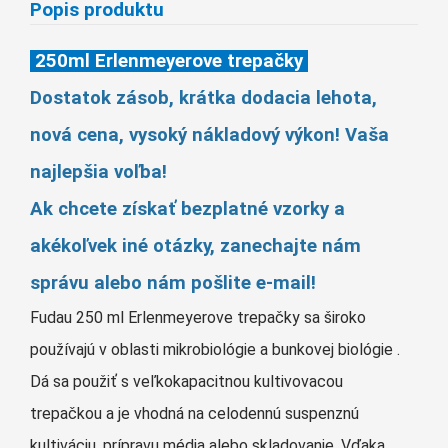
Popis produktu
Монгол
မြန်မာ
250ml Erlenmeyerove trepačky
فارسی
Dostatok zásob, krátka dodacia lehota,
Polski
عربي
nová cena, vysoký nákladový výkon! Vaša
Română
najlepšia voľba!
русский
Ak chcete získať bezplatné vzorky a
slovenský
akékoľvek iné otázky, zanechajte nám
Slovenščina
správu alebo nám pošlite e-mail!
Afrikaans
Fudau 250 ml Erlenmeyerove trepačky sa široko
svenska
používajú v oblasti mikrobiológie a bunkovej biológie .
dansk
Dá sa použiť s veľkokapacitnou kultivovacou
український
trepačkou a je vhodná na celodennú suspenznú
o'zbek
kultiváciu, prípravu média alebo skladovanie. Vďaka