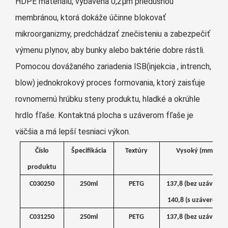
HDPE materiálu, vybavená 0,2μm priedušnou
membránou, ktorá dokáže účinne blokovať
mikroorganizmy, predchádzať znečisteniu a zabezpečiť
výmenu plynov, aby bunky alebo baktérie dobre rástli.
Pomocou dovážaného zariadenia ISB(injekcia , intrench,
blow) jednokrokový proces formovania, ktorý zaisťuje
rovnomernú hrúbku steny produktu, hladké a okrúhle
hrdlo fľaše. Kontaktná plocha s uzáverom fľaše je
väčšia a má lepší tesniaci výkon.
Číslo
Špecifikácia
Textúry
Vysoký (mm)
produktu
C030250
250ml
PETG
137,8 (bez uzáveru)
140,8 (s uzáverom)
C031250
250ml
PETG
137,8 (bez uzáveru)