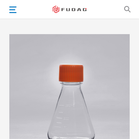
English
Español
Português
Portugiesisch
Français
日本語
Български
한국어
Türkçe
Nederlands
English
Eesti
Suomi
বাঙ্গালি