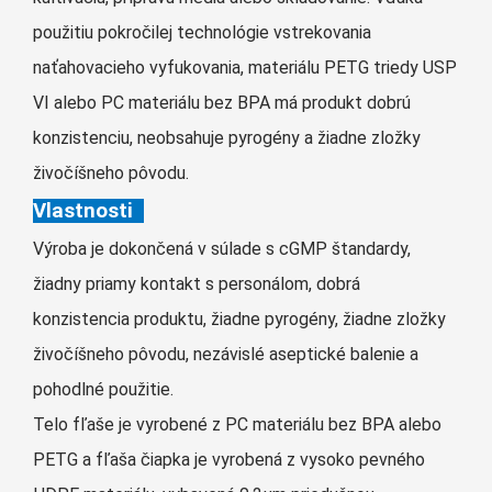
Cymraeg
použitiu pokročilej technológie vstrekovania
Zulu
naťahovacieho vyfukovania, materiálu PETG triedy USP
Tiếng Việt
VI alebo PC materiálu bez BPA má produkt dobrú
bosanski
konzistenciu, neobsahuje pyrogény a žiadne zložky
Deutsch
živočíšneho pôvodu.
eesti keel
Vlastnosti
ไทย
Výroba je dokončená v súlade s cGMP štandardy,
žiadny priamy kontakt s personálom, dobrá
konzistencia produktu, žiadne pyrogény, žiadne zložky
živočíšneho pôvodu, nezávislé aseptické balenie a
pohodlné použitie.
Telo fľaše je vyrobené z PC materiálu bez BPA alebo
PETG a fľaša čiapka je vyrobená z vysoko pevného