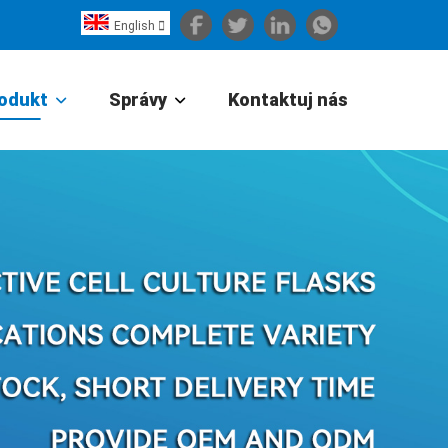
English

Español
Português
odukt
Správy
Kontaktuj nás
Portugiesisch
Français
日本語
Български
한국어
Türkçe
Nederlands
English
Eesti
Suomi
বাঙ্গালি