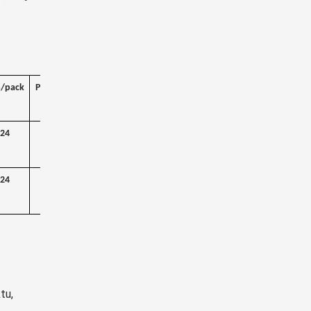
S/pack
PCS/box
24
48
24
48
tu,