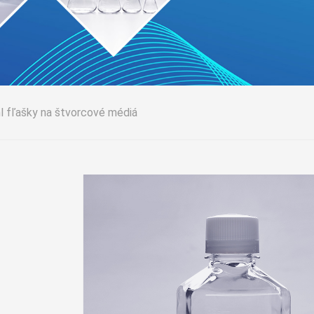
l fľašky na štvorcové médiá
rove
é
ový
é
ifugačná
ie