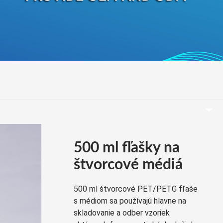
беларуская
Ελληνικά
Kreyòl ayisyen
עִברִית
हिन्दी
Magyar
íslenskur
Gaeilge
italiano
Hrvatski
500 ml fľašky na
Latinus
štvorcové médiá
latviski
500 ml štvorcové PET/PETG fľaše
Melayu
s médiom sa používajú hlavne na
Malti
skladovanie a odber vzoriek