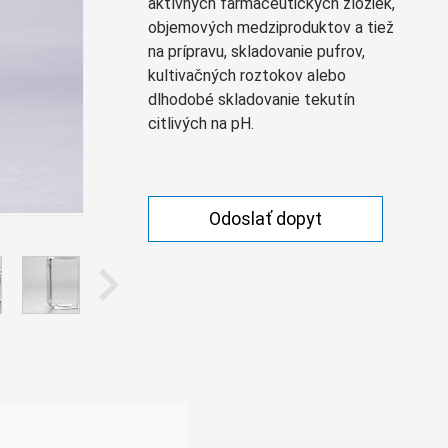
aktívnych farmaceutických zložiek,
Монгол
objemových medziproduktov a tiež
မြန်မာ
na prípravu, skladovanie pufrov,
kultivačných roztokov alebo
فارسی
dlhodobé skladovanie tekutín
Polski
عربي
citlivých na pH.
Română
русский
slovenský
Odoslať dopyt
Slovenščina
Afrikaans
svenska
dansk
український
o'zbek