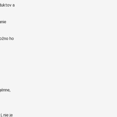
duktov a
anie
možno ho
génne,
, nie je