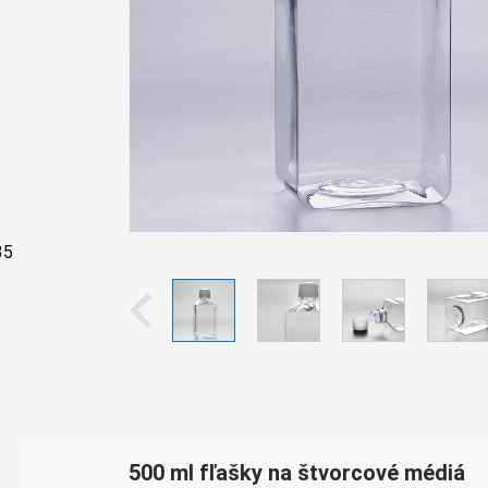
ove
mi
351
500 ml fľašky na štvorcové médiá