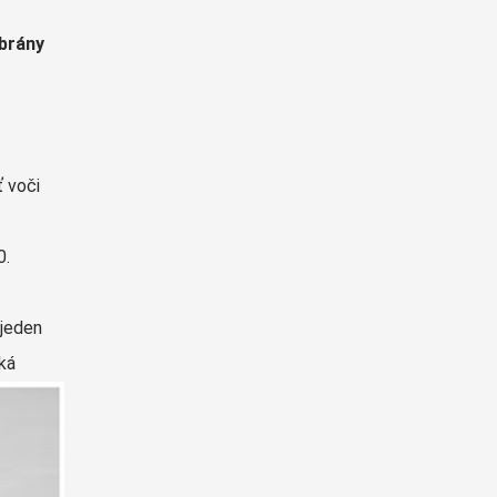
mbrány
 voči
0.
 jeden
ká