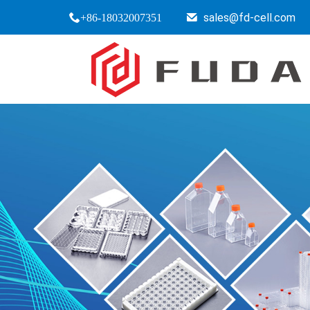
sales@fd-cell.com
+86-18032007351