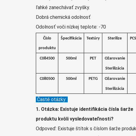
ľahké zanechávať zvyšky.
Dobrá chemická odolnosť
Odolnosť voči nízkej teplote: -70
Číslo
Špecifikácia
Textúry
Sterilize
PC
produktu
C084500
500ml
PET
Ožarovanie
Sterilizácia
C080500
500ml
PETG
Ožarovanie
Sterilizácia
Časté otázky:
1. Otázka: Existuje identifikácia čísla šarže
produktu kvôli vysledovateľnosti?
Odpoveď: Existuje štítok s číslom šarže produk