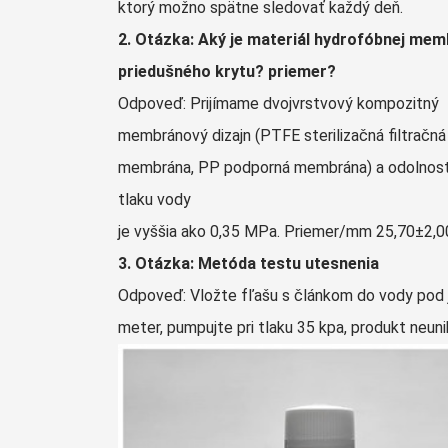
ktorý možno spätne sledovať každý deň.
2. Otázka: Aký je materiál hydrofóbnej me
priedušného krytu? priemer?
Odpoveď: Prijímame dvojvrstvový kompozitný
membránový dizajn (PTFE sterilizačná filtračná
membrána, PP podporná membrána) a odolnosť
tlaku vody
je vyššia ako 0,35 MPa. Priemer/mm 25,70±2,0
3. Otázka: Metóda testu utesnenia
Odpoveď: Vložte fľašu s článkom do vody pod
meter, pumpujte pri tlaku 35 kpa, produkt neuni