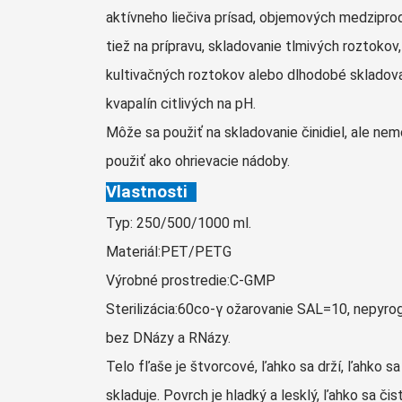
aktívneho liečiva prísad, objemových medzipro
tiež na prípravu, skladovanie tlmivých roztokov,
kultivačných roztokov alebo dlhodobé skladov
kvapalín citlivých na pH.
Môže sa použiť na skladovanie činidiel, ale ne
použiť ako ohrievacie nádoby.
Vlastnosti
Typ: 250/500/1000 ml.
Materiál:PET/PETG
Výrobné prostredie:C-GMP
Sterilizácia:60co-γ ožarovanie SAL=10, nepyro
bez DNázy a RNázy.
Telo fľaše je štvorcové, ľahko sa drží, ľahko sa
skladuje. Povrch je hladký a lesklý, ľahko sa čistí