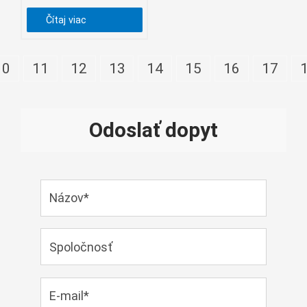
беларуская
Čítaj viac
Ελληνικά
Kreyòl ayisyen
10
11
12
13
14
15
16
17
עִברִית
हिन्दी
Magyar
Odoslať dopyt
íslenskur
Gaeilge
italiano
Hrvatski
Latinus
latviski
Melayu
Malti