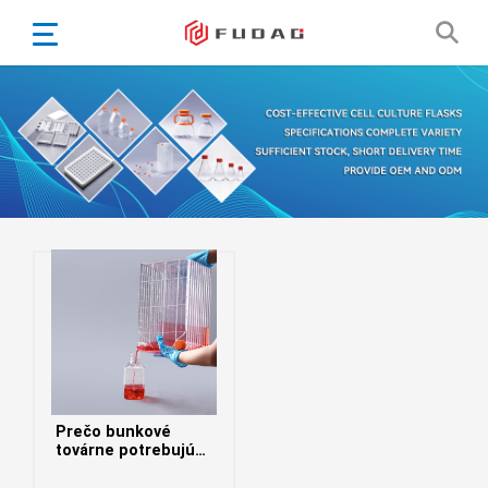
English
Español
Português
Portugiesisch
Français
日本語
Български
한국어
Türkçe
Nederlands
English
Prečo bunkové
Eesti
Suomi
továrne potrebujú
povrchovú úpravu
বাঙ্গালি
TC