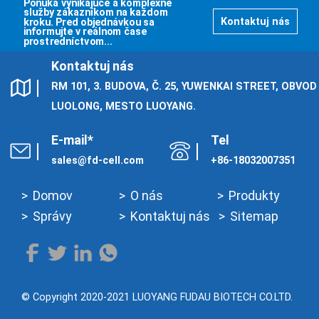
Ponúka vynikajúce a komplexné
Cymraeg
služby zákazníkom na každom
kroku. Pred objednávkou sa
Kontaktuj nás
Zulu
informujte v reálnom čase
prostredníctvom...
Tiếng Việt
Kontaktuj nás
bosanski
RM 101, 3. BUDOVA, Č. 25, YUWENKAI STREET, OBVOD
Deutsch
LUOLONG, MESTO LUOYANG.
eesti keel
E-mail*
Tel
ไทย
sales@fd-cell.com
+86-18032007351
Domov
O nás
Produkty
Správy
Kontaktuj nás
Sitemap
© Copyright 2020-2021 LUOYANG FUDAU BIOTECH CO.LTD.