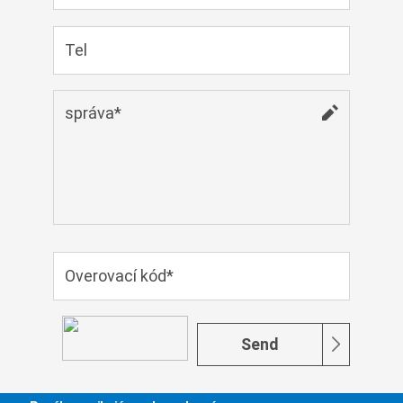
Монгол
မြန်မာ
فارسی
Polski
عربي
Română
русский
slovenský
Slovenščina
Afrikaans
svenska
dansk
Send
український
o'zbek