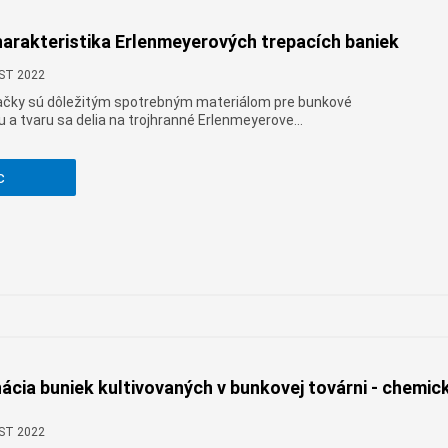
charakteristika Erlenmeyerových trepacích baniek
CST 2022
ačky sú dôležitým spotrebným materiálom pre bunkové
u a tvaru sa delia na trojhranné Erlenmeyerove
inné Erlenmeyerove pretrepávačky. Ich charakteristiky
c
cia buniek kultivovaných v bunkovej továrni - chemic
CST 2022