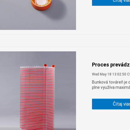
Čítaj via
vysoká. Dajú sa také
Proces prevádz
Wed May 18 13:02:50 
Bunková továreň je d
plne využíva maximá
šetrí priestor; môže
vakcíny, monoklonáln
vhodný pre Adherent
Čítaj via