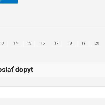
13
14
15
16
17
18
19
20
slať dopyt