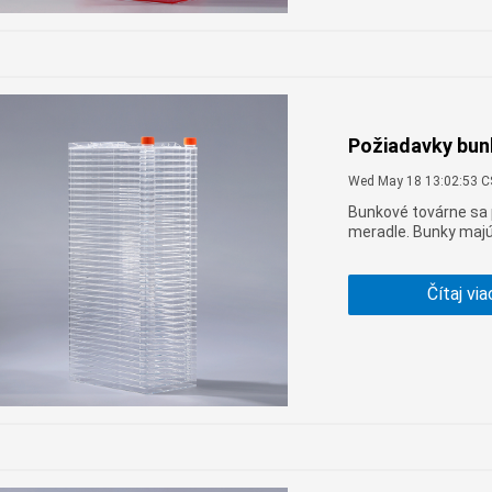
Požiadavky bunk
Wed May 18 13:02:53 
Bunkové továrne sa p
meradle. Bunky majú 
vlhkosť, osmotický 
spotrebného materiá
Čítaj via