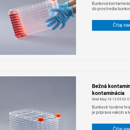
Bunková kontamináci
do prostredia bunkov
nečistoty buniek. Pr
bežných kontamináci
dôležitým a bežným
Čítaj via
Bežná kontaminá
kontaminácia
Wed May 18 13:03:03 
Bunkové továrne hraj
je príprava vakcín a 
znečistenia veľmi pr
znečistenie pomern
Čítaj via