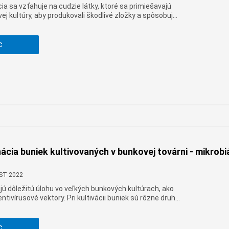
a sa vzťahuje na cudzie látky, ktoré sa primiešavajú
ej kultúry, aby produkovali škodlivé zložky a spôsobujú
i kultivácii buniek v bunkových továrňach existuje veľa
í, medzi ktorými je chemická kontaminácia veľmi
 typom.
c
cia buniek kultivovaných v bunkovej továrni - mikrobi
CST 2022
ú dôležitú úlohu vo veľkých bunkových kultúrach, ako
lentivírusové vektory. Pri kultivácii buniek sú rôzne druhy
oblematické. Medzi zdrojmi znečistenia je mikrobiálne
e bežným druhom znečistenia.
c