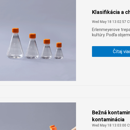
Klasifikácia a 
Wed May 18 13:02:57 
Erlenmeyerove trep
kultúry. Podľa objem
trepačky a vysokoúč
sú nasledovné:
Čítaj via
Bežná kontaminá
kontaminácia
Wed May 18 13:03:00 