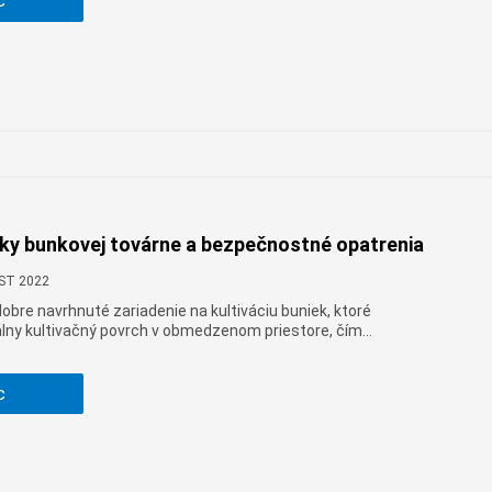
c
Монгол
to fľaše znovu použiť?
မြန်မာ
فارسی
Polski
عربي
Română
русский
slovenský
ky bunkovej továrne a bezpečnostné opatrenia
Slovenščina
CST 2022
Afrikaans
obre navrhnuté zariadenie na kultiváciu buniek, ktoré
lny kultivačný povrch v obmedzenom priestore, čím
svenska
 sa použiť na výrobu v priemyselnom meradle, ako sú
e protilátky alebo biofarmaceutiká, a je obzvlášť
dansk
né bunky sa môžu použiť aj v suspenznej kultúre.
c
український
o'zbek