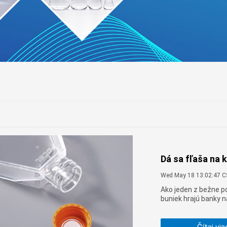
Dá sa fľaša na 
Wed May 18 13:02:47 
Ako jeden z bežne p
buniek hrajú banky n
reprodukcii buniek. 
vyrobené prevažne z
materiálu sa líši od