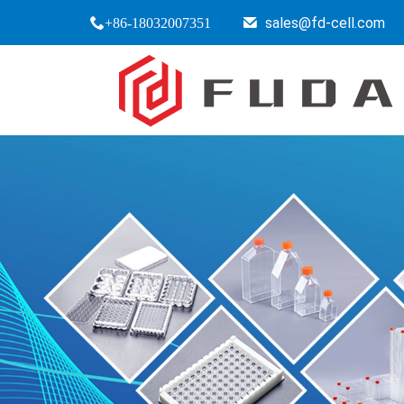
sales@fd-cell.com
+86-18032007351