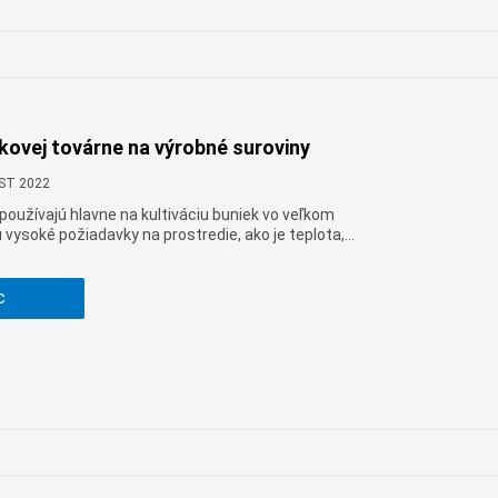
Cymraeg
Zulu
Tiếng Việt
bosanski
ovej továrne na výrobné suroviny
Deutsch
CST 2022
eesti keel
oužívajú hlavne na kultiváciu buniek vo veľkom
ไทย
vysoké požiadavky na prostredie, ako je teplota,
tlak, hodnota pH atď. Preto má tento druh bunkového
lu aj vysoké nároky na suroviny.
c