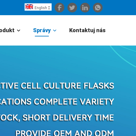
English

Español
Português
odukt
Správy
Kontaktuj nás
Portugiesisch
Français
日本語
Български
한국어
Türkçe
Nederlands
English
Eesti
Suomi
বাঙ্গালি