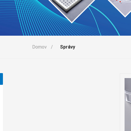
Domov
/
Správy
ky