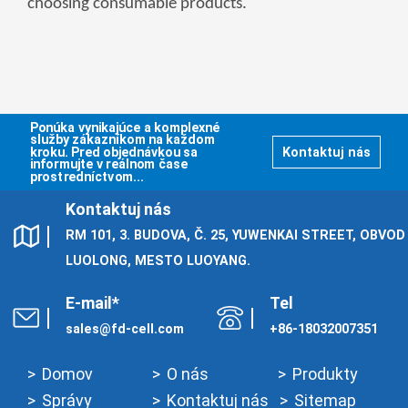
choosing consumable products.
Ponúka vynikajúce a komplexné
služby zákazníkom na každom
kroku. Pred objednávkou sa
Kontaktuj nás
informujte v reálnom čase
prostredníctvom...
Kontaktuj nás
RM 101, 3. BUDOVA, Č. 25, YUWENKAI STREET, OBVOD
LUOLONG, MESTO LUOYANG.
E-mail*
Tel
sales@fd-cell.com
+86-18032007351
Domov
O nás
Produkty
Správy
Kontaktuj nás
Sitemap