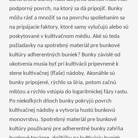
беларуская
podporný povrch, na ktorý sa dá pripojiť. Bunky
Ελληνικά
môžu rásť a množiť sa na povrchu spoliehaním sa
na pripájacie faktory, ktoré samy vylučujú alebo sú
Kreyòl ayisyen
poskytované v kultivačnom médiu. Aké sú teda
עִברִית
हिन्दी
požiadavky na spotrebný materiál pre bunkové
Magyar
kultúry adherentných buniek? Bunky závislé od
íslenskur
ukotvenia musia byť pri kultivácii pripevnené k
Gaeilge
stene kultivačnej (fľaše) nádoby. Akonáhle sú
italiano
bunky pripojené, rýchlo sa šíria, potom začnú
Hrvatski
mitózu a rýchlo vstúpia do logaritmickej fázy rastu.
Latinus
Po niekoľkých dňoch bunky pokryjú povrch
kultivačnej nádoby a vytvoria hustú bunkovú
latviski
monovrstvu. Spotrebný materiál pre bunkové
Melayu
kultúry používaný pre adherentné bunky zahŕňa
Malti