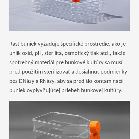
Cymraeg
Zulu
Tiếng Việt
bosanski
Rast buniek vyžaduje špecifické prostredie, ako je
Deutsch
uhlík oxid, pH, sterilita, osmotický tlak atď., takže
eesti keel
spotrebný materiál pre bunkové kultúry sa musí
ไทย
pred použitím sterilizovať a dosiahnuť podmienky
bez DNázy a RNázy, aby sa predišlo kontaminácii
buniek ovplyvňujúcej priebeh bunkovej kultúry.