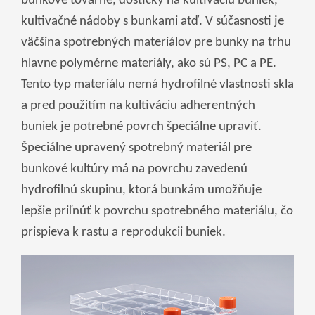
bunkové továrne, doštičky na kultiváciu buniek,
Монгол
kultivačné nádoby s bunkami atď. V súčasnosti je
မြန်မာ
väčšina spotrebných materiálov pre bunky na trhu
فارسی
hlavne polymérne materiály, ako sú PS, PC a PE.
Polski
عربي
Tento typ materiálu nemá hydrofilné vlastnosti skla
a pred použitím na kultiváciu adherentných
Română
buniek je potrebné povrch špeciálne upraviť.
русский
Špeciálne upravený spotrebný materiál pre
slovenský
bunkové kultúry má na povrchu zavedenú
Slovenščina
hydrofilnú skupinu, ktorá bunkám umožňuje
Afrikaans
lepšie priľnúť k povrchu spotrebného materiálu, čo
svenska
prispieva k rastu a reprodukcii buniek.
dansk
український
o'zbek