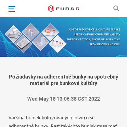
English
Español
Português
Portugiesisch
Français
日本語
Български
한국어
Požiadavky na adherentné bunky na spotrebný
materiál pre bunkové kultúry
Türkçe
Nederlands
Wed May 18 13:06:38 CST 2022
English
Eesti
Suomi
Väčšina buniek kultivovaných in vitro sú
বাঙ্গালি
adherentné bunky. Rast takýchto buniek musí mať